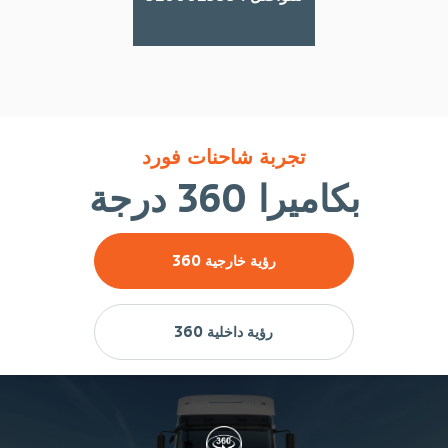
تجربة شاحنات فورد
بكاميرا 360 درجة
رؤية خارجية 360
رؤية داخلية 360