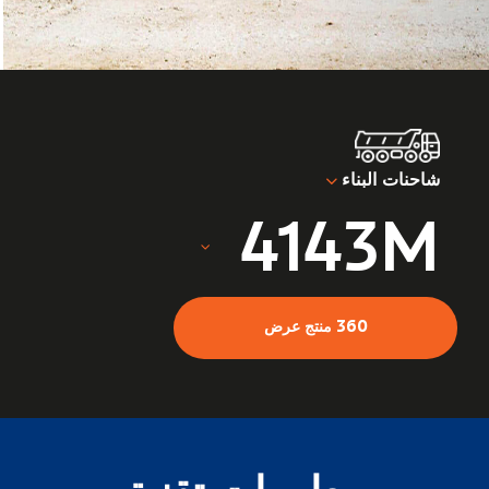
شاحنات البناء
4143M
360 منتج عرض